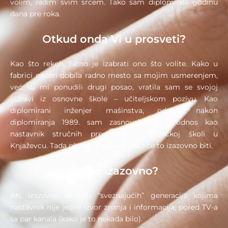
volim, radim svim srcem. Tako sam diplomirala godinu
dana pre roka.
Otkud onda Vi u prosveti?
Kao što rekoh, bitno je izabrati ono što volite. Kako u
fabrici nisam dobila radno mesto sa mojim usmerenjem,
već su mi ponudili drugi posao, vratila sam se svojoj
ljubavi iz osnovne škole – učiteljskom pozivu. Kao
diplomirani inženjer mašinstva, odmah nakon
diplomiranja 1989. sam zasnovala radni odnos kao
nastavnik stručnih predmeta u Tehničkoj školi u
Knjaževcu. Tada nisam ni sanjala kako će to izazovno biti.
Zašto izazovno?
Ah, izazovno u vidu “sveznajućih” generacija kojima
nastavnik nije jedini izvor znanja i informacija, pored TV-a
sa par kanala (kako je to nekada bilo).