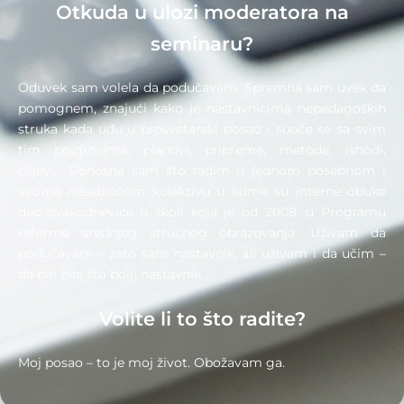
Otkuda u ulozi moderatora na
seminaru?
Oduvek sam volela da podučavam. Spremna sam uvek da
pomognem, znajući kako je nastavnicima nepedagoških
struka kada uđu u prosvetarski posao i suoče se sa svim
tim pojmovima: planovi, pripreme, metode, ishodi,
ciljevi… Ponosna sam što radim u jednom posebnom i
veoma nesebičnom kolektivu u kome su interne obuke
deo svakodnevice u školi koja je od 2008. u Programu
reforme srednjeg stručnog obrazovanja. Uživam da
podučavam – zato sam nastavnik, ali uživam i da učim –
da bih bila što bolji nastavnik.
Volite li to što radite?
Moj posao – to je moj život. Obožavam ga.