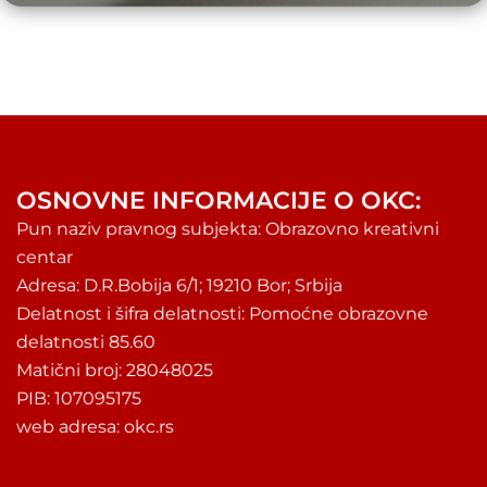
OSNOVNE INFORMACIJE O OKC:
Pun naziv pravnog subjekta: Obrazovno kreativni
centar
Adresa: D.R.Bobija 6/1; 19210 Bor; Srbija
Delatnost i šifra delatnosti: Pomoćne obrazovne
delatnosti 85.60
Matični broj: 28048025
PIB: 107095175
web adresa: okc.rs