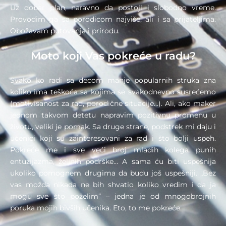
Uz dobar plan, naravno da postoji i slobodno vreme.
Provodim ga sa porodicom najviše, ali i sa prijateljima.
Obožavam putovanja i prirodu.
Moto koji Vas pokreće u radu?
Svako ko radi sa decom manje popularnih struka zna
koliko ima teškoća sa kojima se svakodnevno susrećemo
(motivisanost za rad, porodične situacije…). Ali, ako maker
jednom takvom detetu napravim pozitivnu promenu u
životu, veliki je pomak. Sa druge strane, podstrek mi daju i
učenici koji su zainteresovani za rad i što bolji uspeh.
Pokreće me i sve veći broj mladih kolega punih
entuzijazma, željnih podrške… A sama ću biti uspešnija
ukoliko pomognem drugima da budu još uspešniji. „Bez
vas možda nikada ne bih shvatio koliko vredim i da ja
mogu sve što poželim“ – jedna je od mnogobrojnih
poruka mojih bivših učenika. Eto, to me pokreće.