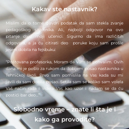
Kakav ste nastavnik?
Mislim da o tome govori podatak da sam stekla zvanje
pedagoškog savetnika. Ali, najbolji odgovor na ovo
pitanje daju moji učenici. Sigurno da ima različitih
odgovora, a ja ću citirati deo poruke koju sam prošle
jeseni dobila na fejsbuku:
“Poštovana profesorka, Moram da Vam se pohvalim. Ovih
dana mi je pošlo za rukom da dobijem posao nastavnika u
Tehničkoj školi. Prvo sam pomislila na Vas kada su mi
javili da sam dobila posao. Setila sam se koliko sam volela
Vaš način rada i videla Vas kao uzor i nadam se da ću
postići bar deo…”
Slobodno vreme – znate li šta je i
kako ga provodite?