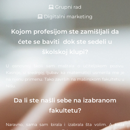
Grupni rad
Digitalni marketing
Kojom profesijom ste zamišljali da
ćete se baviti dok ste sedeli u
školskoj klupi?
U osnovnoj školi sam maštala o učiteljskom pozivu.
Kasnije, u srednjoj, ljubav ka matematici usmerila me je
na njenu primenu. Tako završih na mašinskom fakultetu u
Nišu.
Da li ste našli sebe na izabranom
fakultetu?
Naravno, sama sam birala i izabrala šta volim. A kada