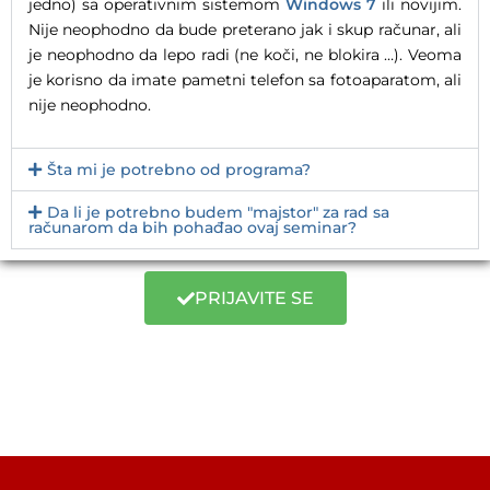
jedno) sa operativnim sistemom
Windows 7
ili novijim.
Nije neophodno da bude preterano jak i skup računar, ali
je neophodno da lepo radi (ne koči, ne blokira …). Veoma
je korisno da imate pametni telefon sa fotoaparatom, ali
nije neophodno.
Šta mi je potrebno od programa?
Da li je potrebno budem "majstor" za rad sa
računarom da bih pohađao ovaj seminar?
PRIJAVITE SE