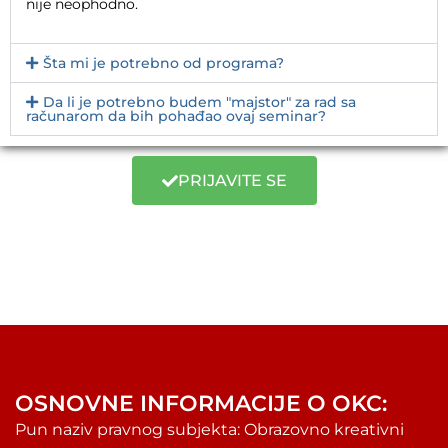
nije neophodno.
Šta mi je potrebno od programa?
Da li je potrebno budem "majstor" za rad sa
računarom da bih pohađao ovaj seminar?
PRIJAVITE SE
OSNOVNE INFORMACIJE O OKC:
Pun naziv pravnog subjekta: Obrazovno kreativni