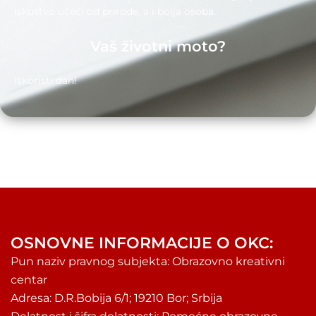
iskustvo učeći od prirode, a i bolja osoba.
Vaš životni moto?
Iskoristi dan!
OSNOVNE INFORMACIJE O OKC:
Pun naziv pravnog subjekta: Obrazovno kreativni
centar
Adresa: D.R.Bobija 6/1; 19210 Bor; Srbija