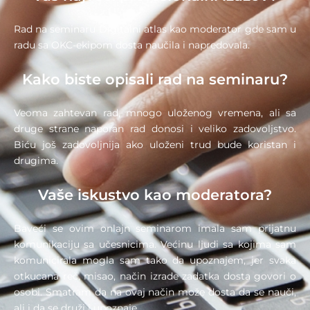
Rad na seminaru Digitalni atlas kao moderator gde sam u
radu sa OKC-ekipom dosta naučila i napredovala.
Kako biste opisali rad na seminaru?
Veoma zahtevan rad, mnogo uloženog vremena, ali sa
druge strane naporan rad donosi i veliko zadovoljstvo.
Biću još zadovoljnija ako uloženi trud bude koristan i
drugima.
Vaše iskustvo kao moderatora?
Baveći se ovim onlajn seminarom imala sam prijatnu
komunikaciju sa učesnicima. Većinu ljudi sa kojima sam
komunicirala mogla sam tako da upoznajem, jer svaka
otkucana reč, misao, način izrade zadatka dosta govori o
osobi. Smatram da na ovaj način može dosta da se nauči,
ali i da se druži i upoznaje.