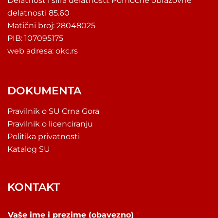
Delatnost i šifra delatnosti: Pomoćne obrazovne
delatnosti 85.60
Matični broj: 28048025
PIB: 107095175
web adresa: okc.rs
DOKUMENTA
Pravilnik o SU Crna Gora
Pravilnik o licenciranju
Politika privatnosti
Katalog SU
KONTAKT
Vaše ime i prezime (obavezno)
*