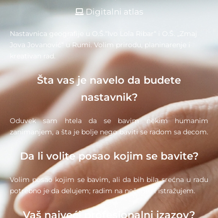
Digitalni atlas
Nastavnica geografije u O.Š.“Ivo Lola Ribar“ i O.Š. „Zmaj
Jova Jovanović“ u Rumi. Volim prirodu, planinarenje i
kreativan rad.
Šta vas je navelo da budete
nastavnik?
Oduvek sam htela da se bavim nekim humanim
zanimanjem, a šta je bolje nego baviti se radom sa decom.
Da li volite posao kojim se bavite?
Volim posao kojim se bavim, ali da bih bila srećna u radu
potrebno je da delujem; radim na nečemu i istražujem.
Vaš najveći profesionalni izazov?