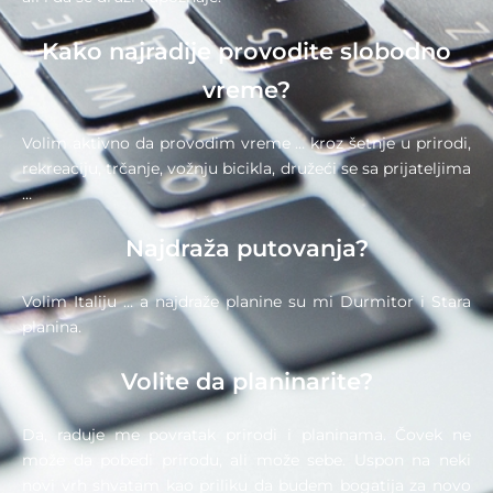
Kako najradije provodite slobodno
vreme?
Volim aktivno da provodim vreme … kroz šetnje u prirodi,
rekreaciju, trčanje, vožnju bicikla, družeći se sa prijateljima
…
Najdraža putovanja?
Volim Italiju … a najdraže planine su mi Durmitor i Stara
planina.
Volite da planinarite?
Da, raduje me povratak prirodi i planinama. Čovek ne
može da pobedi prirodu, ali može sebe. Uspon na neki
novi vrh shvatam kao priliku da budem bogatija za novo