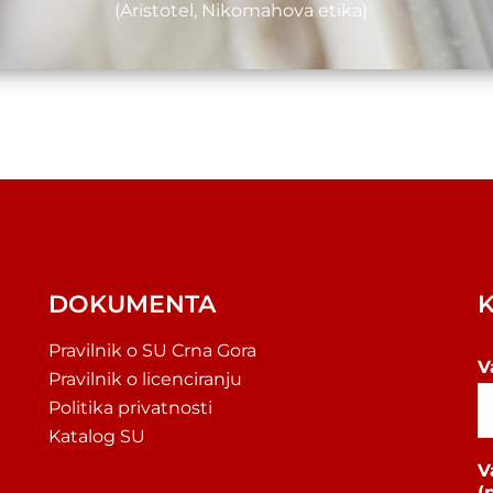
(Aristotel, Nikomahova etika)
DOKUMENTA
Pravilnik o SU Crna Gora
V
Pravilnik o licenciranju
Politika privatnosti
Katalog SU
V
(