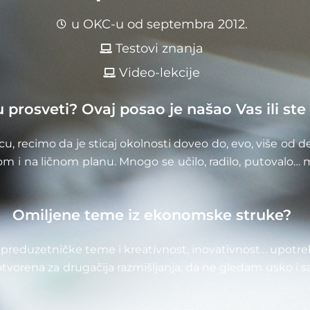
u OKC-u od septembra 2012.
Testovi znanja
Video-lekcije
 prosveti? Ovaj posao je našao Vas ili ste
u, recimo da je sticaj okolnosti doveo do, evo, više od
lnom i na ličnom planu. Mnogo se učilo, radilo, putovalo…
Omiljene teme iz ekonomske struke?
preduzetničke teme i kreativnost, inovativnost… upotre
tvorena za drugačija razmišljanja, da ne gledam usko i 