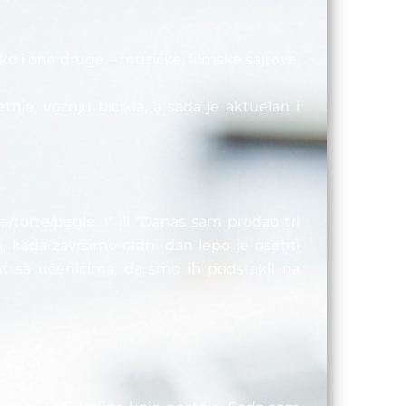
ako i one druge – muzičke, filmske sajtove,
e, vožnju bicikla, a sada je aktuelan i
torte/pegle…!” ili “Danas sam prodao tri
ali, kada završimo radni dan lepo je osetiti
ost sa učenicima, da smo ih podstakli na