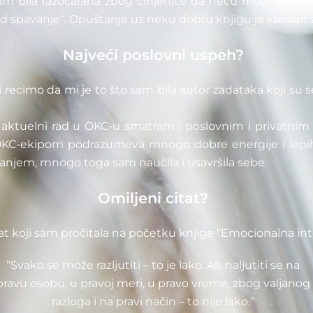
am bila razočarana zbog činjenice da neću moći da pro
d spavanje“. Opuštanje uz neku dobru knjigu je idealan 
Najveći poslovni uspeh?
 ali recimo da mi je to što sam bila autor zadataka koji s
k aktuelni rad u OKC-u smatram i poslovnim i privatni
a OKC-ekipom podrazumeva mnogo dobre energije i lep
ovanjem, mnogo toga sam naučila i usavršila sebe.
Omiljeni citat?
at koji sam pročitala na početku knjige “Emocionalna inte
“Svako se može razljutiti – to je lako. Ali, naljutiti se na
pravu osobu, u pravoj meri, u pravo vreme, zbog valjanog
razloga i na pravi način – to nije lako.”