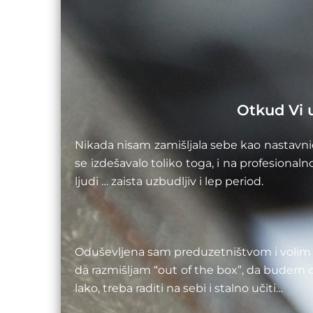
Otkud Vi u
Nikada nisam zamišljala sebe kao nastavnic
se izdešavalo toliko toga, i na profesiona
ljudi … zaista uzbudljiv i lep period.
Oduševljena sam preduzetništvom i volim 
da razmišljam “out of the box”, da budem o
lako, treba raditi na sebi i stalno učiti…