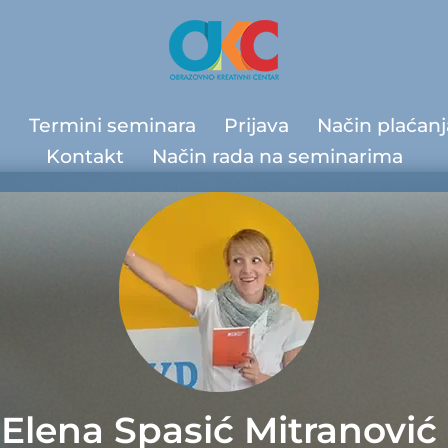
a
Termini seminara
Prijava
Način plaćanj
Kontakt
Način rada na seminarima
Elena Spasić Mitranović