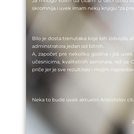
Ja mnogo volim da čitam! U detinjstvu s
skromnija i uvek imam neku knjigu “za pre
Bilo je dosta trenutaka koje bih izdvojila,
adminstratora jedan od bitnih.
A, započet pre nekoliko godina i još uve
učesnicima, kvalitetnih seminara, rad s
priče jer je sve rezultiralo i mojim napred
Neka to bude uvek aktuelni Aristotelov cit