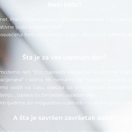
Neki hobi?
net. Pratim razne sajtove i blogove, kako one iz struke t
ativne ljude se može naići!
većena tom virtuelnom svetu. Obožavam prirodu, šetnj
Šta je za vas uspešan dan?
žemo reći “Eto, napravih danas dve kvalitetne stolice/
pacijenata!” i slično. Mi nemamo taj “opipljivi” rezultat 
smo vodili na času, osećaja da smo ostvarili povezan
šljenju… Upravo to čini jedan uspešan dan.
m ljudima, po mogućstvu u prirodi – to je pun pogodak!
A šta je savršen završetak dana?