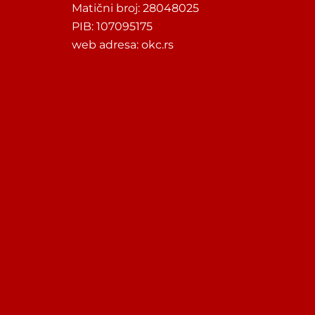
Matični broj: 28048025
PIB: 107095175
web adresa: okc.rs