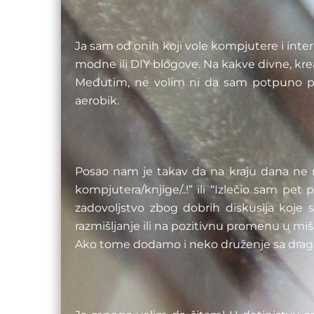
Ja sam od onih koji vole kompjutere i inter
modne ili DIY blogove. Na kakve divne, kre
Međutim, ne volim ni da sam potpuno pos
aerobik.
Posao nam je takav da na kraju dana ne mo
kompjutera/knjige/..!” ili “Izlečio sam pet 
zadovoljstvo zbog dobrih diskusija koje 
razmišljanje ili na pozitivnu promenu u mi
Ako tome dodamo i neko druženje sa dragi