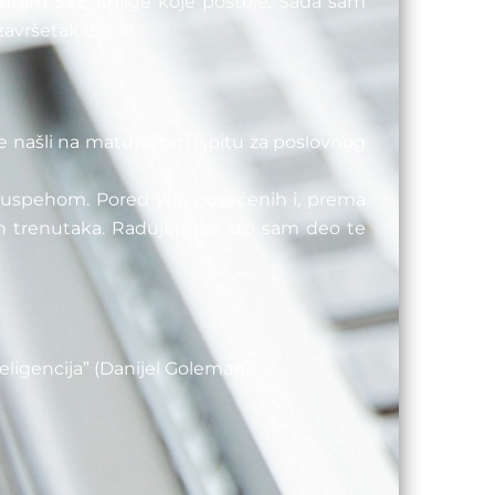
čitam SVE knjige koje postoje. Sada sam
završetak dana!
u se našli na maturskom ispitu za poslovnog
m uspehom. Pored vrlo posećenih i, prema
ih trenutaka. Radujem se što sam deo te
ligencija” (Danijel Goleman):