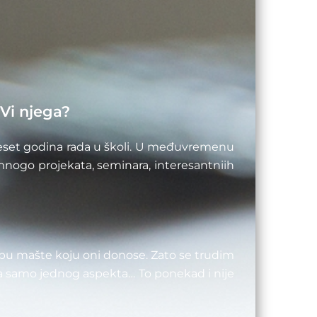
 Vi njega?
 deset godina rada u školi. U međuvremenu
 mnogo projekata, seminara, interesantniih
bu mašte koju oni donose. Zato se trudim
sa samo jednog aspekta… To ponekad i nije