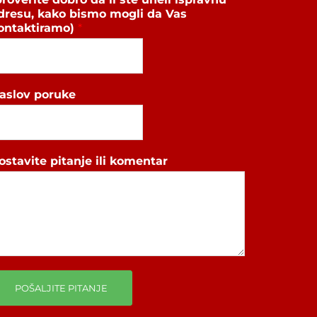
dresu, kako bismo mogli da Vas
ontaktiramo)
*
aslov poruke
ostavite pitanje ili komentar
POŠALJITE PITANJE