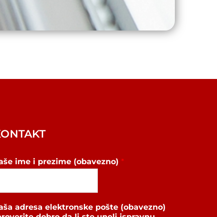
KONTAKT
aše ime i prezime (obavezno)
*
aša adresa elektronske pošte (obavezno)
proverite dobro da li ste uneli ispravnu