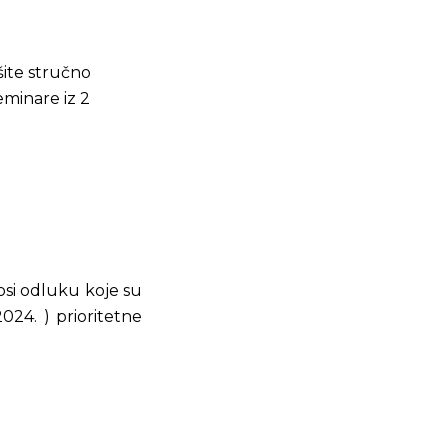
šite stručno
minare iz 2
osi odluku koje su
024. ) prioritetne