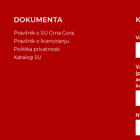
DOKUMENTA
Pravilnik o SU Crna Gora
V
Pravilnik o licenciranju
Politika privatnosti
Katalog SU
V
(
a
k
N