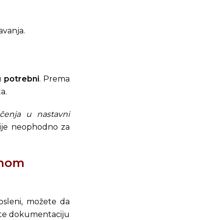
avanja.
u potrebni
. Prema
a.
čenja u nastavni
nije neophodno za
dnom
posleni, možete da
ete dokumentaciju