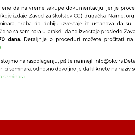
lene da na vreme sakupe dokumentaciju, jer je proce
(koje izdaje Zavod za školstov CG) dugačka. Naime, org
minara, treba da dobiju izveštaje iz ustanova da su 
čeno sa seminara u praksi i da te izveštaje proslede Za
70 dana
. Detaljnije o proceduri možete pročitati na 
e.
 stojimo na raspolaganju, pišite na imejl: info@okc.rs Det
nici seminara, odnosno dovoljno je da kliknete na naziv 
a seminara.