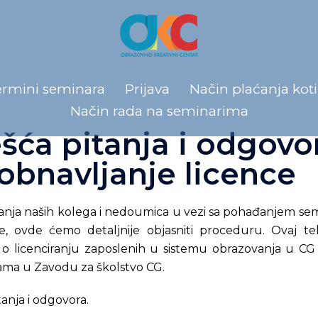
ermini seminara
Prijava
Način plaćanja koti
Način rada na seminarima
šća pitanja i odgovor
obnavljanje licence
nja naših kolega i nedoumica u vezi sa pohađanjem sem
e, ovde ćemo detaljnije objasniti proceduru. Ovaj te
o licenciranju zaposlenih u sistemu obrazovanja u CG
ama u Zavodu za školstvo CG.
tanja i odgovora.