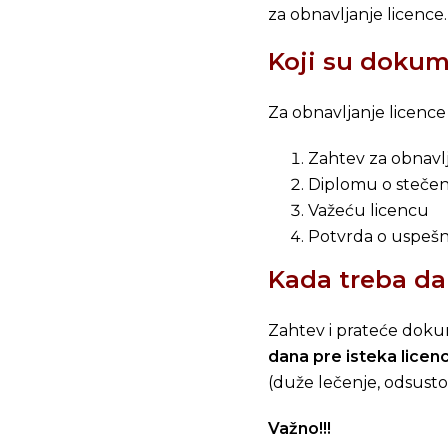
za obnavljanje licence
Koji su dokum
Za obnavljanje licenc
Zahtev za obnavlj
Diplomu o steče
Važeću licencu
Potvrda o uspeš
Kada treba d
Zahtev i prateće dok
dana pre isteka licen
(duže lečenje, odsust
Važno!!!