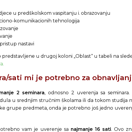
 djece u predškolskom vaspitanju i. obrazovanju
ciono-komunikacionih tehnologija
azovanje
vanje
 pristup nastavi
 predstavljene u drugoj koloni „Oblast“ u tabeli na slede
a.
a/sati mi je potrebno za obnavljanj
jmanje 2 seminara
, odnosno 2 uverenja sa seminara.
ula u srednjim stručnim školama ili da tokom studija nis
ke grupe predmeta, onda je potrebno još jedno uverenj
i potrebno vam je uverenje sa
najmanje 16 sati
. Ovo z