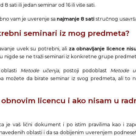
 sati ili jedan seminar od 16 ili više sati.
ebno vam je uverenje sa
najmanje 8 sati
stručnog usavrš
otrebni seminari iz mog predmeta?
šavanje uvek su potrebni, ali
za obnavljanje licence nis
nju nigde se ne traži seminari iz konkretne grupe predmet
 oblasti
Metode učenja
, postoji podoblast
Metode u
pa možete da birate seminar iz svog predmeta, ali to 
 obnovim licencu i ako nisam u ra
a je vaš lični dokument i po istim pravilima kao i za
navedenih oblasti i da sa dobijenim uverenjem podnes