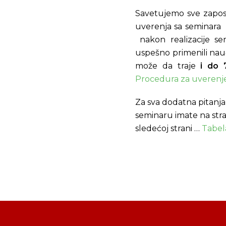
Savetujemo sve zapos
uverenja sa seminara 
nakon realizacije se
uspešno primenili nau
može da traje
i do 
Procedura za uverenj
Za sva dodatna pitanja
seminaru imate na stra
sledećoj strani …
Tabel