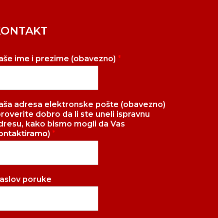
KONTAKT
aše ime i prezime (obavezno)
*
aša adresa elektronske pošte (obavezno)
proverite dobro da li ste uneli ispravnu
dresu, kako bismo mogli da Vas
ontaktiramo)
*
aslov poruke