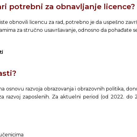
ri potrebni za obnavljanje licence?
iste obnovili licencu za rad, potrebno je da uspešno zavr
amima za stručno usavršavanje, odnosno da pohađate se
ti
asti?
a osnovu razvoja obrazovanja i obrazovnih politika, don
 za razvoj zaposlenih. Za aktuelni period (od 2022. do 2
 učenicima