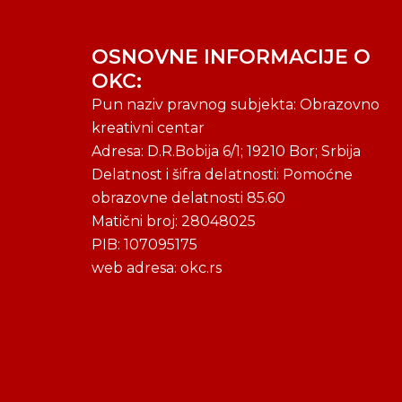
OSNOVNE INFORMACIJE O
OKC:
Pun naziv pravnog subjekta: Obrazovno
kreativni centar
Adresa: D.R.Bobija 6/1; 19210 Bor; Srbija
Delatnost i šifra delatnosti: Pomoćne
obrazovne delatnosti 85.60
Matični broj: 28048025
PIB: 107095175
web adresa: okc.rs