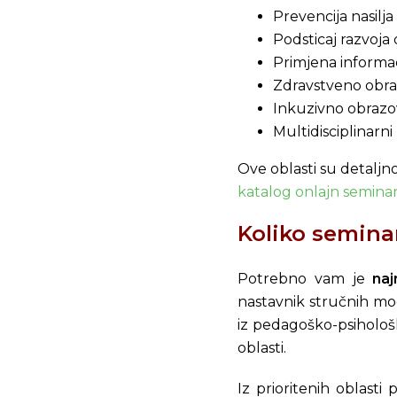
Prevencija nasilja
Podsticaj razvoja
Primjena informa
Zdravstveno obr
Inkuzivno obrazo
Multidisciplinarni
Ove oblasti su detaljno
katalog onlajn seminar
Koliko seminar
Potrebno vam je
na
nastavnik stručnih mod
iz pedagoško-psihološ
oblasti.
Iz prioritenih oblast