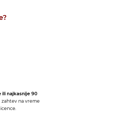
e?
ili najkasnije 90
ni zahtev na vreme
licence.