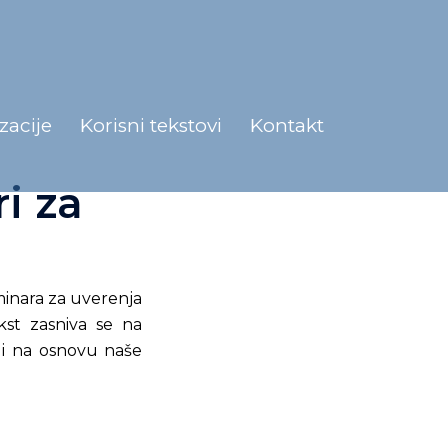
zacije
Korisni tekstovi
Kontakt
i za
inara za uverenja
kst zasniva se na
 i na osnovu naše