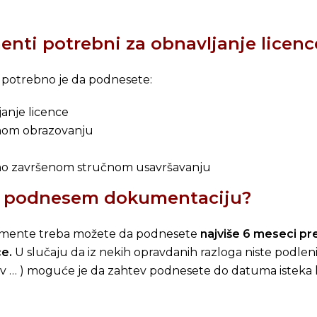
.
enti potrebni za obnavljanje licenc
e potrebno je da podnesete:
anje licence
nom obrazovanju
no završenom stručnom usavršavanju
a podnesem dokumentaciju?
umente treba možete da podnesete
najviše 6 meseci pre 
ce.
U slučaju da iz nekih opravdanih razloga niste podle
ov … ) moguće je da zahtev podnesete do datuma isteka 