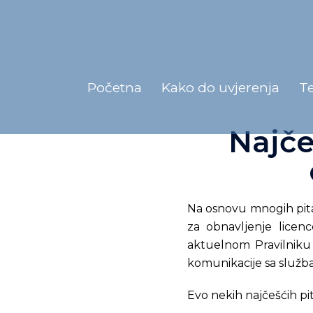
Početna
Kako do uvjerenja
T
Najče
Na osnovu mnogih pita
za obnavljenje licenc
aktuelnom Pravilniku 
komunikacije sa služb
Evo nekih najčešćih pi