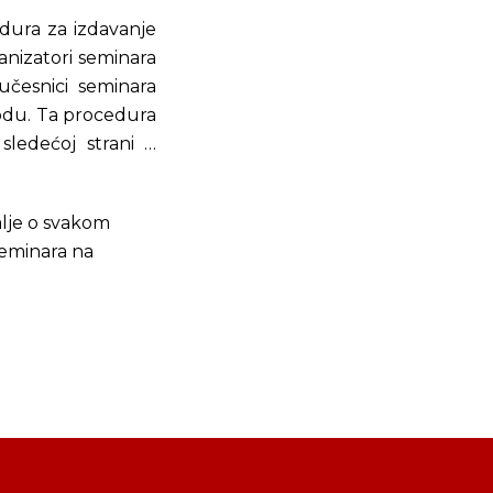
dura za izdavanje
anizatori seminara
učesnici seminara
vodu. Ta procedura
sledećoj strani …
alje o svakom
seminara na