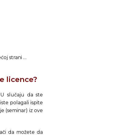
ćoj strani …
e licence?
 U slučaju da ste
te polagali ispite
e (seminar) iz ove
nači da možete da