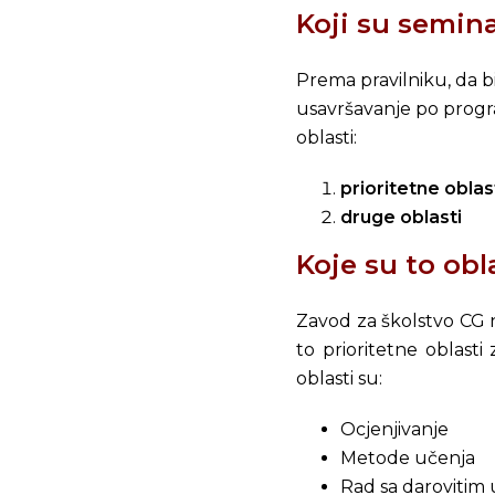
Koji su semina
Prema pravilniku, da b
usavršavanje po progr
oblasti:
prioritetne oblas
druge oblasti
Koje su to obl
Zavod za školstvo CG n
to prioritetne oblasti
oblasti su:
Ocjenjivanje
Metode učenja
Rad sa darovitim