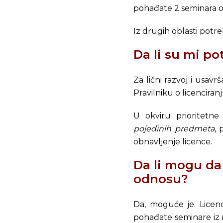
pohađate 2 seminara od 8
Iz drugih oblasti potr
Da li su mi p
Za lični razvoj i usavr
Pravilniku o licencira
U okviru prioritetne
pojedinih predmeta
, 
obnavljenje licence.
Da li mogu da
odnosu?
Da, moguće je. Licenc
pohađate seminare iz 