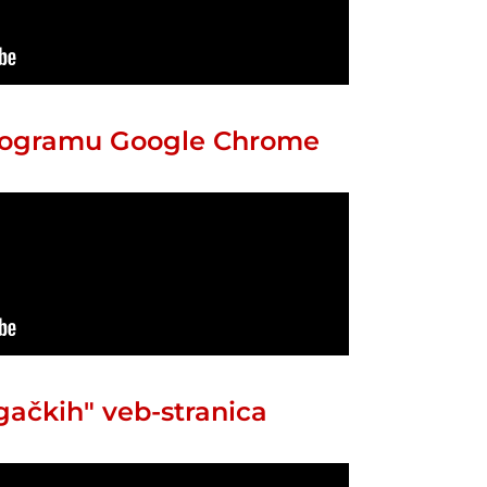
programu Google Chrome
gačkih" veb-stranica