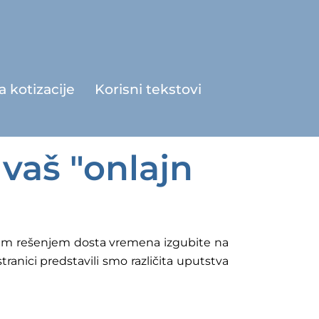
a kotizacije
Korisni tekstovi
vaš "onlajn
 tim rešenjem dosta vremena izgubite na
tranici predstavili smo različita uputstva