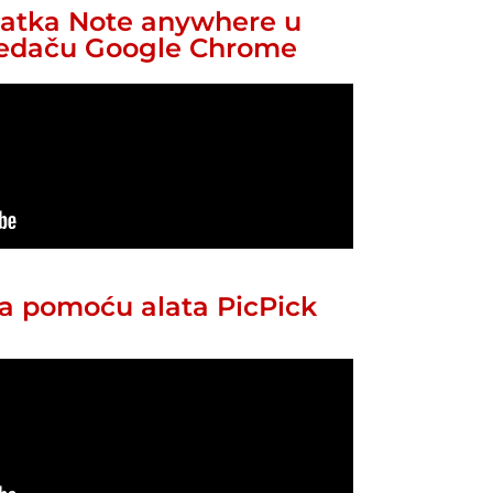
datka Note anywhere u
ledaču Google Chrome
ka pomoću alata PicPick