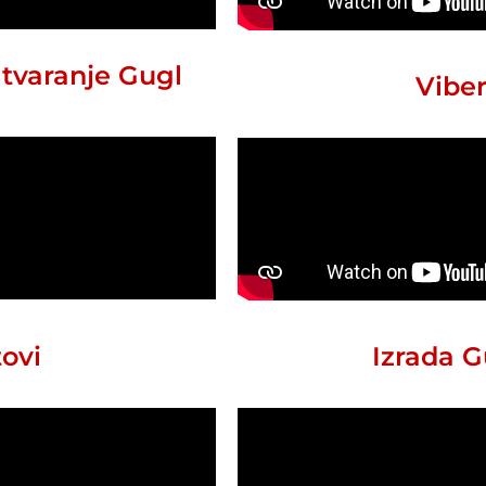
atvaranje Gugl
Vibe
tovi
Izrada G