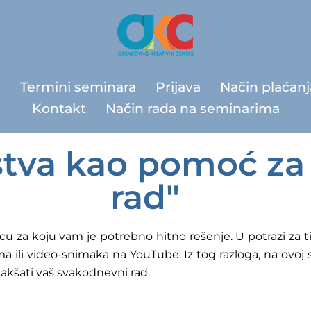
a
Termini seminara
Prijava
Način plaćanj
Kontakt
Način rada na seminarima
tva kao pomoć za 
rad"
cu za koju vam je potrebno hitno rešenje. U potrazi za
a ili video-snimaka na YouTube. Iz tog razloga, na ovoj s
akšati vaš svakodnevni rad.