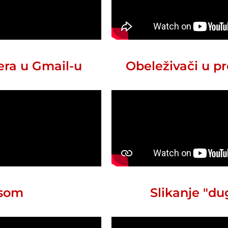
era u Gmail-u
Obeleživači u 
asom
Slikanje "du