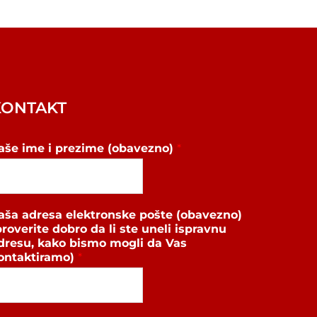
KONTAKT
aše ime i prezime (obavezno)
*
aša adresa elektronske pošte (obavezno)
proverite dobro da li ste uneli ispravnu
dresu, kako bismo mogli da Vas
ontaktiramo)
*