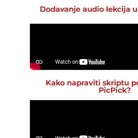
Dodavanje audio lekcija u
Kako napraviti skriptu 
PicPick?