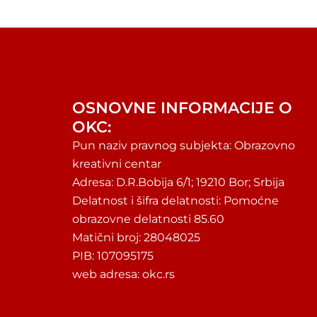
OSNOVNE INFORMACIJE O
OKC:
Pun naziv pravnog subjekta: Obrazovno
kreativni centar
Adresa: D.R.Bobija 6/1; 19210 Bor; Srbija
Delatnost i šifra delatnosti: Pomoćne
obrazovne delatnosti 85.60
Matični broj: 28048025
PIB: 107095175
web adresa: okc.rs