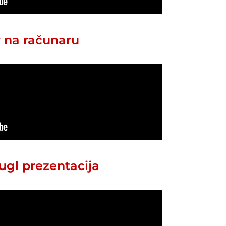
r na računaru
ugl prezentacija