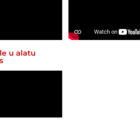
le u alatu
s