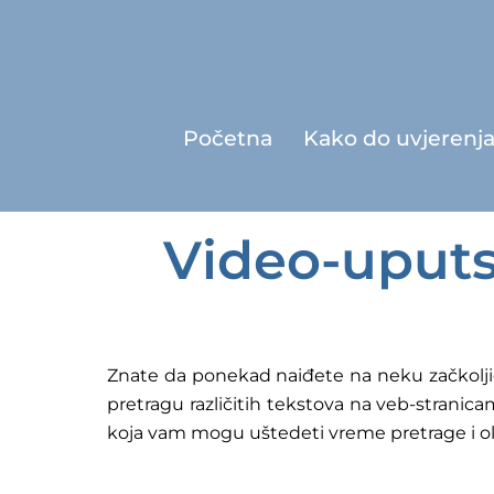
Početna
Kako do uvjerenj
Video-uputs
Znate da ponekad naiđete na neku začkolji
pretragu različitih tekstova na veb-stranicam
koja vam mogu uštedeti vreme pretrage i ol