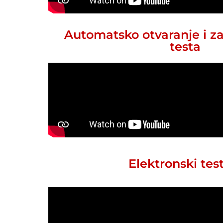
Automatsko otvaranje i z
testa
Elektronski tes