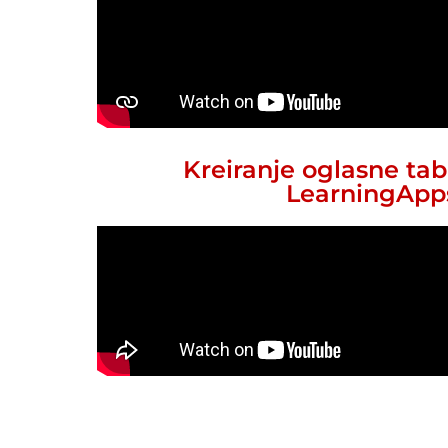
Kreiranje oglasne tab
LearningApp