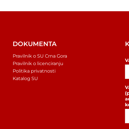
DOKUMENTA
Pravilnik o SU Crna Gora
V
Pravilnik o licenciranju
Politika privatnosti
Katalog SU
V
(
a
k