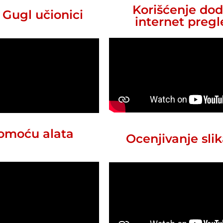
Korišćenje do
 Gugl učionici
internet preg
pomoću alata
Ocenjivanje sli