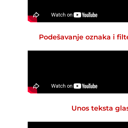
Podešavanje oznaka i filt
Unos teksta gl